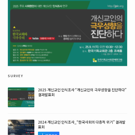
survey
2025 개신교인 인식조사 “개신교인의 극우성향을 진단하다”
결과발표회
2024 개신교인 인식조사_“한국사회의 다층적 위기” 결과발
표회