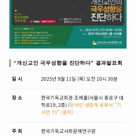
“개신교인 극우성향을 진단하다” 결과발표회
일 시
2025년 9월 11일 (목) 오전 10시 30분
장 소
한국기독교회관 조에홀(서울시 종로구 대
학로19, 2층) /
온라인 생중계 유튜브 "기
사연 TV" (클릭)
주 최
한국기독교사회문제연구원