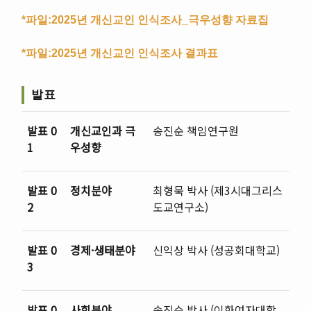
*파일:2025년 개신교인 인식조사_극우성향 자료집
*파일:2025년 개신교인 인식조사 결과표
발표
발표 0
개신교인과 극
송진순 책임연구원
1
우성향
발표 0
정치분야
최형묵 박사 (제3시대그리스
2
도교연구소)
발표 0
경제·생태분야
신익상 박사 (성공회대학교)
3
발표 0
사회분야
송진순 박사 (이화여자대학