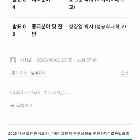
4
교)
발표 0
종교분야 및 진
정경일 박사 (성공회대학교)
5
단
기사연
· 2025-09-01 20:55 · 조회 5740
좋아요
2
싫어요
0
인쇄
2024 개신교인 인식조사_“한국사회의 다층적 위기” 결과발표회
목록보기
2025 개신교인 인식조사_“개신교인의 극우성향을 진단하다” 결과발표회