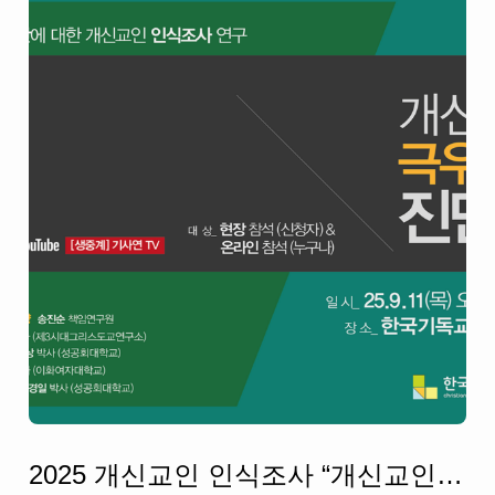
2025 개신교인 인식조사 “개신교인의 극우성향을 진단하다” 결과발표회