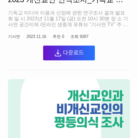
기독교 미디어 이용과 신앙에 관한 연구조사 결과 발표
회 일 시 2023년 11월 17일 (금) 오전 10시 30분 장 소 기
사연 공간이제 /온라인 생중계 유튜브 "기사연 TV" 주 최
한국기독교사회문제연구원 발표 기독교인의 미디어 이
용 현황 김상덕 박사(연구책임, 연세대학교 연합신학대
기사연
ㆍ
2023.11.16
ㆍ
추천
0
ㆍ
조회
9287
학원) 기독교 미디어 콘텐츠 소비 박진규 교수(서울여자
대학교 언론영상학부) 기독교인의 미디어 리터러시 유지
다운로드
윤 교수(아신대학교 기독교교육과 미디어학과) 기독교인
의 미디어-종교 활동 이성민 교수(한국방송통신대학교
미디어영상학과)