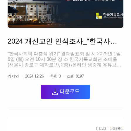
2024 개신교인 인식조사_“한국사회의 다층적 위기” 결과발표회
“한국사회의 다층적 위기” 결과발표회 일 시 2025년 1월
6일 (월) 오전 10시 30분 장 소 한국기독교회관 조에홀
(서울시 종로구 대학로19, 2층) /온라인 생중계 유튜브
"기사연 TV" (클릭) 주 최 한국기독교사회문제연구원 *발
표회 자료집 다운로드 클릭 발표 1. 정치사회분야 최형묵
기사연
ㆍ
2024.12.26
ㆍ
추천
3
ㆍ
조회
8197
박사 (제3시대그리스도교연구소) 2. 종교분야 정경일 박
사 (성공회대학교) 3. 생태분야 신익상 박사 (성공회대학
다운로드
교) 4. 사회젠더분야 송진순 박사 (이화여자대학교)