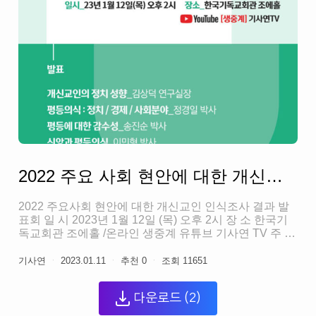
2022 주요 사회 현안에 대한 개신교인 인식조사 통계분석 자료집
2022 주요사회 현안에 대한 개신교인 인식조사 결과 발
표회 일 시 2023년 1월 12일 (목) 오후 2시 장 소 한국기
독교회관 조에홀 /온라인 생중계 유튜브 기사연 TV 주 최
한국기독교사회문제연구원 발표 개신교인의 정치성향
김상덕 연구실장 평등의식: 정치/경제/사회분야 정경일
기사연
ㆍ
2023.01.11
ㆍ
추천
0
ㆍ
조회
11651
박사 평등에 대한 감수성 송진순 박사 신앙과 평등의식
이민형 박사
다운로드
(2)