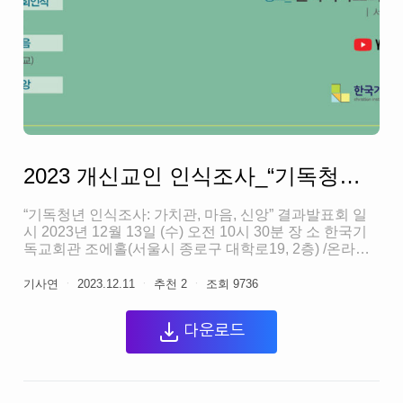
우 ①경제정책(조세, 재정, 물가)에서 긍정적 평가 23.0%,
부정적 평가 71.1%, ②부동산 정책에서 긍정적 평가
23.5%, 부정적 평가 68.1%, ③노동정책에서 긍정적 평가
28.2%, 부정적 평가 64.0%, ④사회적 재난 대처에서 긍
정적 평가 30.5%, 부정적...
2023 개신교인 인식조사_“기독청년 인식조사: 가치관, 마음, 신앙” 결과발표회
“기독청년 인식조사: 가치관, 마음, 신앙” 결과발표회 일
시 2023년 12월 13일 (수) 오전 10시 30분 장 소 한국기
독교회관 조에홀(서울시 종로구 대학로19, 2층) /온라인
생중계 유튜브 "기사연 TV" (클릭) 주 최 한국기독교사회
문제연구원 발표 1. 기독청년은 누구인가 김상덕 박사
기사연
ㆍ
2023.12.11
ㆍ
추천
2
ㆍ
조회
9736
(연구책임, 연세대학교) 2. 기독청년의 사회의식 정경일
박사 (성공회대학교) 3. 기독청년의 마음 송진순 박사 (이
다운로드
화여자대학교) 4. 기독청년의 신앙 이민형 박사 (성결대
학교)