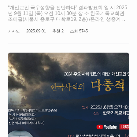
“개신교인 극우성향을 진단하다” 결과발표회 일 시 2025
년 9월 11일 (목) 오전 10시 30분 장 소 한국기독교회관
조에홀(서울시 종로구 대학로19, 2층) /온라인 생중계 유
튜브 "기사연 TV" (클릭) 주 최 한국기독교사회문제연구
원 *파일:2025년 개신교인 인식조사_극우성향 자료집 *
기사연
ㆍ
2025.09.01
ㆍ
추천
2
ㆍ
조회
5745
파일:2025년 개신교인 인식조사 결과표 발표 발표 01
개신교인과 극우성향 송진순 책임연구원 발표 02 정
치분야 최형묵 박사 (제3시대그리스도교연구소) 발표
03 경제·생태분야 신익상 박사 (성공회대학교) 발표
04 사회분야 송진순 박사 (이화여자대학교) 발표 05
종교분야 및 진단 정경일 박사 (성공회대학교)