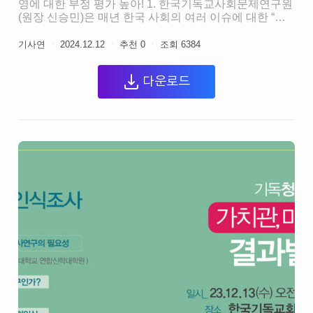
영에 대한 부정 평가 높아! 1. 한국기독교사회문제연구원
(원장 신승민)은 매년 한국 사회의 여러 이슈에 대한 “개
신교인들의 인식”을 조사하고 있습니다. 금년에는 종교
와 사회, 개인적 삶의 ‘위기’에 초점을 맞추어 개신교인과
기사연
ㆍ
2024.12.12
ㆍ
추천
0
ㆍ
조회
6384
비개신교인 사회인식 비교 조사(조사기간:
2024.11.13.-22, 표본수: 개신교인 1,058명 / 비개신교인
다운로드
1,094명)를 ㈜한국리서치에 의뢰하여 실시했습니다. 2.
지난 주 발생한 윤석열 정부의 위헌적 비상계엄 시도와
국회 결의에 따른 계엄 해제 과정에서 현 정부에 대한 국
민적 분노가 높아지고 있습니다. 윤석열 정부를 향한 분
노는 이번 사태 직전에도 이미 중요한 국민 감정 중 하나
였음이 이번 조사에서 드러났습니다. 3. 조사 결과에 따
르면, 현 정부에 대해 느끼는 개신교인의 감정은 10점 만
점에 분노 6.5점으로 가장 높고, 이어서 불안(6.4점), 비관
(6.1점), 슬픔(5.9점), 만족(2.8점), 희망(2.7점) 순으로 나
타났습니다. 이 순서는 같은 기간 비개신교인을 대상으
로 한 설문조사에서도 마찬가지로 나타났는데, 분노(6.8
점), 불안(6.7점), 비관(6.6점), 슬픔(6.0점), 만족(2.2점),
희망(2.1점) 순입니다. 연령 별로는 40대(개신교인 7.3점,
비개신교인 7.6점), 50대(개신교인 7.0점, 비개신교인 7.5
점)에서 분노가 가장 크고, 70세 이상(개신교인 5.7점, 비
개신교인 5.5점)의 분노가 상대적으로 가장 낮지만 이조
차도 중간 이상입니다. (아래 표 1 참조) 4. 또한 총 9개 분
야별 국정운영 평가 조사 결과에 따르면, 개신교인의 경