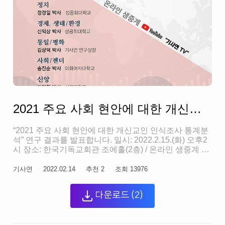
2021 주요 사회 현안에 대한 개신교인 인식조사 통계분석 자료집
“2021 주요 사회 현안에 대한 개신교인 인식조사 통계분
석” 연구 결과를 발표합니다. 일시: 2022.2.15.(화) 오후2
시 장소: 한국기독교회관 조에홀(2층) / 온라인 생중계 유
튜브 “기사연 TV” 주최: 한국기독교사회문제연구원 발표:
정치 정경일 박사 (성공회대학교) 경제, 생태/환경 신익상
기사연
ㆍ
2022.02.14
ㆍ
추천
2
ㆍ
조회
13976
박사 (성공회대학교) 통일/평화 김상덕 박사 (기사연 연구
실장) 사회/젠더 송진순 박사 (이화여자대학교) 신앙 이민
다운로드
(2)
형 박사 (성결대학교)