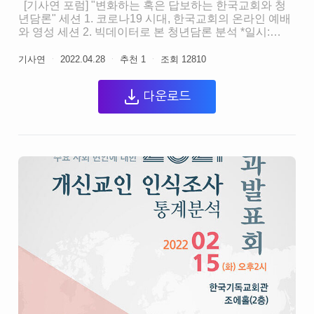
[기사연 포럼] "변화하는 혹은 답보하는 한국교회와 청
년담론" 세션 1. 코로나19 시대, 한국교회의 온라인 예배
와 영성 세션 2. 빅데이터로 본 청년담론 분석 *일시:
2022. 4. 28 (목) 오전 10시 *장소: 공간이제 / 유튜브 채널
"기사연TV"
기사연
ㆍ
2022.04.28
ㆍ
추천
1
ㆍ
조회
12810
다운로드