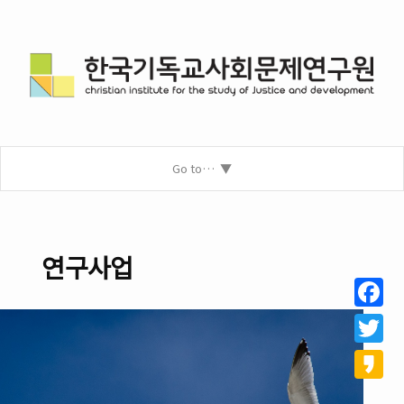
Go to…
연구사업
Facebo
Twitter
Kakao