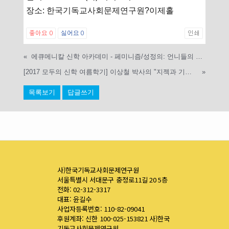
장소: 한국기독교사회문제연구원?이제홀
좋아요
0
싫어요
0
인쇄
«
에큐메니칼 신학 아카데미 - 페미니즘/성정의: 언니들의 눈으로 본 기독교. 내가 생각하는 여성신학의 역할
[2017 모두의 신학 여름학기] 이상철 박사의 "지젝과 기독교윤리_해체와 파국의 윤리학"
»
목록보기
답글쓰기
사)한국기독교사회문제연구원
서울특별시 서대문구 충정로11길 20 5층
전화: 02-312-3317
대표: 윤길수
사업자등록번호: 110-82-09041
후원계좌: 신한 100-025-153821 사)한국
기독교사회문제연구원