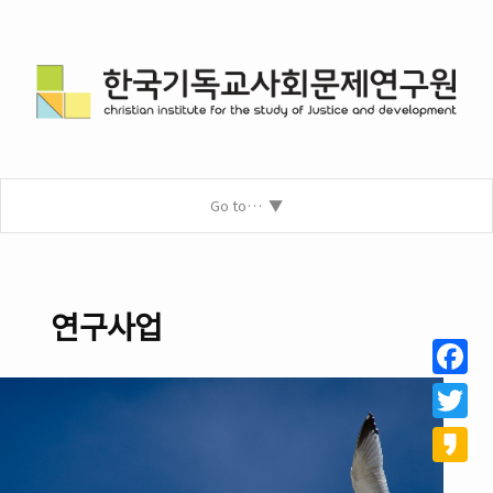
Go to…
연구사업
Facebo
Twitter
Kakao