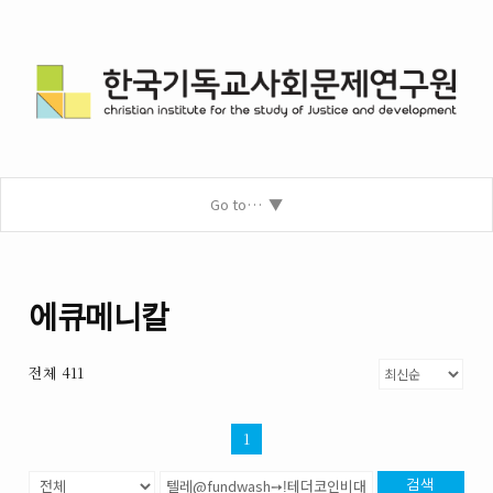
Go to…
에큐메니칼
전체 411
1
검색