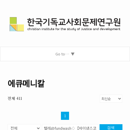
Go to…
에큐메니칼
전체 411
1
검색