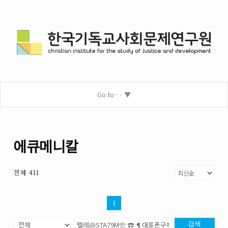
Go to…
에큐메니칼
전체 411
1
검색