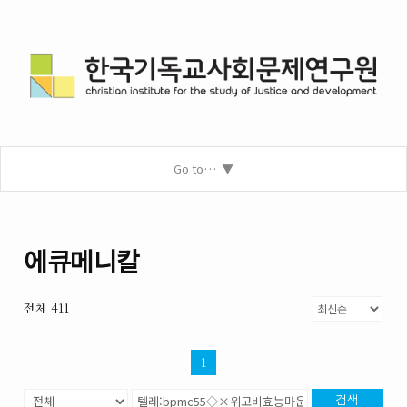
Go to…
에큐메니칼
전체 411
1
검색