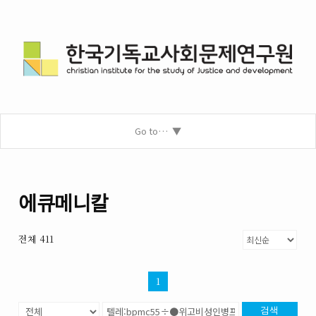
Go to…
에큐메니칼
전체 411
1
검색