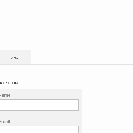
자료
ription
 Name
Email