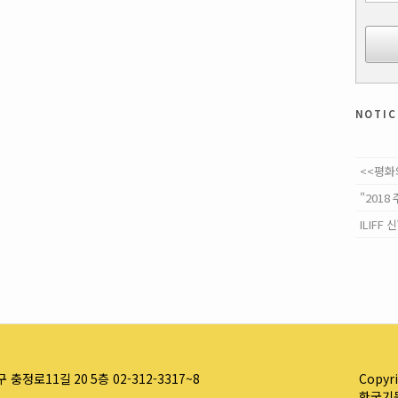
notic
<<평화
ILIF
정로11길 20 5층 02-312-3317~8
Copyr
한국기