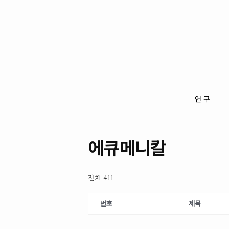
연 구
에큐메니칼
전체 411
번호
제목