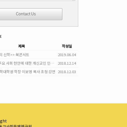
e
제목
작성일
의 신학>> 북콘서트
2019.06.04
"2018 주요 사회 현안에 대한 개신교인 인식조사" 결과 발표
2018.12.14
F 신학대학원 학장 이보영 목사 초청 강연
2018.12.03
ight
독교사회문제연구원