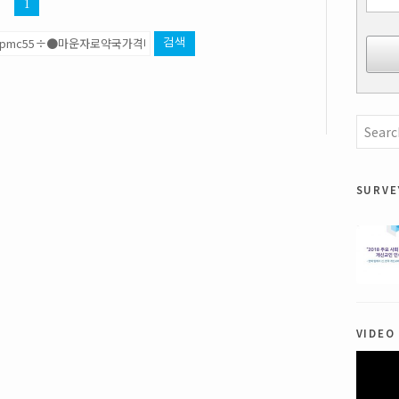
1
검색
surve
video