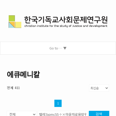
Go to…
에큐메니칼
전체 411
1
검색