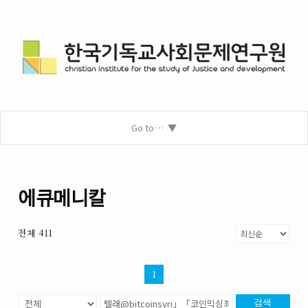
Go to…
에큐메니칼
전체 411
1
검색