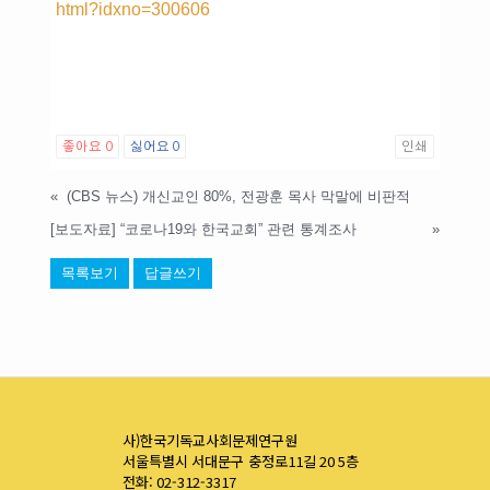
html?idxno=300606
좋아요
0
싫어요
0
인쇄
«
(CBS 뉴스) 개신교인 80%, 전광훈 목사 막말에 비판적
[보도자료] “코로나19와 한국교회” 관련 통계조사
»
목록보기
답글쓰기
사)한국기독교사회문제연구원
서울특별시 서대문구 충정로11길 20 5층
전화: 02-312-3317