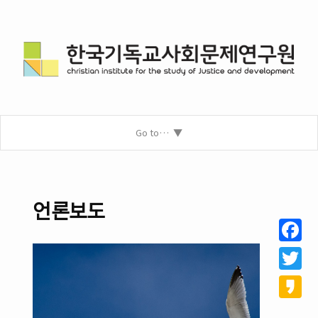
Go to…
언론보도
Facebo
Twitter
Kakao