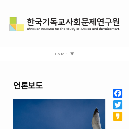
Go to…
언론보도
Facebo
Twitter
Kakao