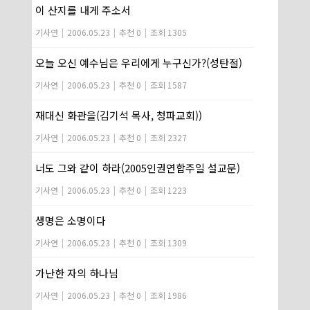
이 산지를 내게 주소서
기사연
|
2006.05.23
|
추천 0
|
조회 1305
오늘 오신 예수님은 우리에게 누구신가?(성탄절)
기사연
|
2006.05.23
|
추천 0
|
조회 1587
재대신 화관을(김기석 목사, 청파교회))
기사연
|
2006.05.23
|
추천 0
|
조회 2327
너도 그와 같이 하라(2005인권연합주일 설교문)
기사연
|
2006.05.23
|
추천 0
|
조회 1223
생명은 소명이다
기사연
|
2006.05.23
|
추천 0
|
조회 1309
가난한 자의 하나님
기사연
|
2006.05.23
|
추천 0
|
조회 1986