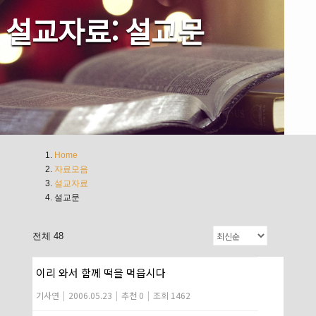
설교자료: 설교문
Home
자료모음
설교자료
설교문
전체 48
이리 와서 함께 떡을 먹읍시다
기사연
|
2006.05.23
|
추천 0
|
조회 1462