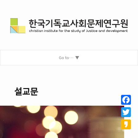
Go to…
설교문
Facebo
Twitter
Kakao