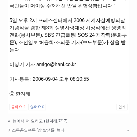
국민들이 더이상 주저해선 안될 위험상황입니다.”
5일 오후 2시 프레스센터에서 2006 세계자살예방의날
기념식을 겸한 제3회 생명사랑대상 시상식에선 생명의
전화(봉사부문), SBS 긴급출동! SOS 24 제작팀(문화부
문), 조선일보 허윤희·조의준 기자(보도부문)가 상을 받
는다.
이상기 기자 amigo@hani.co.kr
기사등록 : 2006-09-04 오후 08:10:55
ⓒ 한겨레
좋아요
2
싫어요
0
인쇄
«
늙어서 더 일하고 (한겨레,7/17)
저소득층일수록 '암 발생률' 높다
»