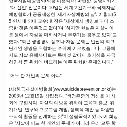
한국자살예방협회(회장 이홍식)가 마련한 ‘생명지키기
7대 선언’ 전문이다. 10일은 세계보건기구와 국제자살
예방협회가 공동제정한 ‘세계자살예방의 날’. 이홍식(5
5·연세대 의대 교수) 회장은 “세상에서 생명보다 더 소
중한 것은 아무것도 없다”며 “하지만 현실은 자살사이
트 등에서 자살을 미화하거나 부추기는 경우도 있다”고
했다. “최근 생명경시 풍조나 자살 문제는 인권의 최고
단계인 생명을 위협하는 수위에 이르렀습니다. 그중에
서도 자살 유해사이트는 독버섯 같아서 호기심을 자극
하면서 큰 위험에 빠뜨리는 아주 위험한 존재입니다.”
“어느 한 개인의 문제 아냐”
(사)한국자살예방협회(www.suicideprevention.or.kr)는
2003년 12월19일 창립됐다. “생명존중의 정신을 이 사
회에 구현하며, 자살의 예방을 위하여 교육과 홍보, 위
기개입, 연구와 프로그램 개발, 정책적 제안 등 다양한
조직적 활동을 전개하는 것”이 설립목적이었다. 이 회장
은 “자살이 어느 한 개인의 문제가 아니라 우리 모두 함