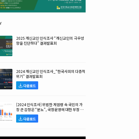
y
2025 개신교인 인식조사 “개신교인의 극우성
향을 진단하다” 결과발표회
2024 개신교인 인식조사_“한국사회의 다층적
위기” 결과발표회
다운로드
[2024 인식조사] 위법한 계엄령 속 국민의 가
장 큰 감정은 “분노”, 국정운영에 대한 부정 평
가 높아!
다운로드