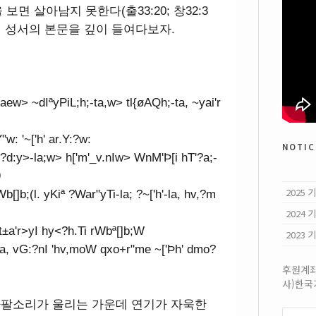
면 살아남지 못한다(출33:20; 창32:3
서 성서의 본문을 깊이 들여다보자.
'taew> ~dIªyPiL;h;-ta,w> tl{øAQh;-ta, ~yai'r
: '~['h' ar.Y:?w:
notic
E?d:y>-la;w> h['m'_v.nIw> WnM'Þ[i hT'?a;-
9
2025
Wb[]b;(l. yKiª ?War"yTi-la; ?~['h'-la, hv,?m
2024
 At±a'r>yI hy<?h.Ti rWbª[]b;W
2023
h'(-la, vG:?nI 'hv,moW qxo+r"me ~['Þh' dmo?
후원계좌:
사)한
 나팔소리가 울리는 가운데 연기가 자욱한