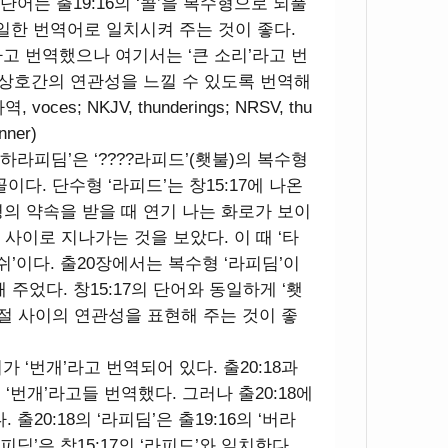
단어는 출19:16의 ‘콜’을 복수형으로 되풀
동일한 번역어로 일치시켜 주는 것이 좋다.
라고 번역했으나 여기서는 ‘큰 소리’라고 번
 상호간의 연관성을 느낄 수 있도록 번역해
 voces; NKJV, thunderings; NRSV, thu
nner)
. ‘하라피딤’은 ‘????라피드’(횃불)의 복수형
꼴이다. 단수형 ‘라피드’는 창15:17에 나온
의 약속을 받을 때 연기 나는 화로가 보이
 사이로 지나가는 것을 보았다. 이 때 ‘타
쉬’이다. 출20장에서는 복수형 ‘라피딤’이
주었다. 창15:17의 단어와 동일하게 ‘횃
구절 사이의 연관성을 표현해 주는 것이 좋
어가 ‘번개’라고 번역되어 있다. 출20:18과
‘번개’라고들 번역했다. 그러나 출20:18에
출20:18의 ‘라피딤’은 출19:16의 ‘버라
피딤’은 창15:17의 ‘라피드’와 일치한다.