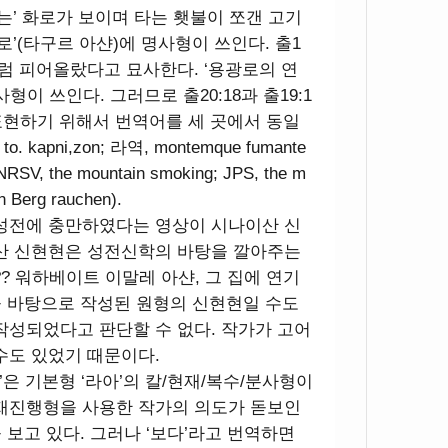
는’ 화로가 보이며 타는 횃불이 쪼갠 고기
로’(타구르 아샨)에 명사형이 쓰인다. 출1
처럼 피어올랐다고 묘사한다. ‘용광로의 연
이 쓰인다. 그러므로 출20:18과 출19:1
 표현하기 위해서 번역어를 세 곳에서 동일
. kapni,zon; 라역, montemque fumante
NRSV, the mountain smoking; JPS, the m
n Berg rauchen).
 성전에 충만하였다는 영상이 시나이산 신
이산 신현현은 성전신학의 바탕을 깔아주는
? ??? 워하베이트 이말레 아샨, 그 집에 연기
학을 바탕으로 작성된 원형의 신현현일 수도
작성되었다고 판단할 수 없다. 작가가 고어
수도 있었기 때문이다.
‘로임’은 기본형 ‘라아’의 칼/현재/복수/분사형이
현재진행형을 사용한 작가의 의도가 돋보인
을 보고 있다. 그러나 ‘보다’라고 번역하면