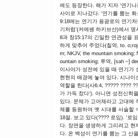
에도 등장한다. 해가 지자 ‘연기나
사이로 지나갔다. ‘연기를 뿜는 화
9:18에는 연기가 용광로의 연기
기처럼’(커에쉔 하키브샨)에서 명사형
8과 창15:17의 긴밀한 연관성을
하게 맞추어 주었다(칠역, to. o;roj to
m; NKJV, the mountain smoking; 
ountain smoking; 루역, [sah ~] de
이사야가 성전에 있을 때 연기가
현현의 배경에 놓여 있다. 시나
역할을 한다(사6:4, ????? ???
가 가득 찼다‘). 아니면 성전신
있다. 문체가 고어체라고 고대에 
체를 동원하여 옛 시대를 서술할 
18절. 보고 있다(???? 로임). 
다. 장면을 생생하게 그리려고 
다. 온 백성이 연기를 뿜는 그 산