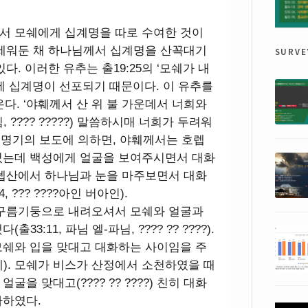
서 모쉐에게 십계명을 따로 수여한 것이
surve
 세워둔 채 하나님께서 십계명을 산꼭대기
다. 이러한 유추는 출19:25의 ‘모쉐가 내
에 십계명이 선포되기 때문이다. 이 유추를
온다. ‘야훼께서 산 위 불 가운데서 너희와
???? ?????) 말씀하시매 너희가 두려워
 신명기의 보도에 의하면, 야훼께서는 호렙
셨는데 백성에게 얼굴을 보여주시면서 대화
호렙산에서 하나님과 눈을 마주보면서 대화
 ??? ????아인 버아인).
 구름기둥으로 내려오셔서 모쉐와 얼굴과
3:11, 파님 엘-파님, ???? ?? ????).
모쉐와 입을 맞대고 대화하는 사이임을 주
 엘-페). 모쉐가 비스가 산정에서 소천하였을 때
을 맞대고(???? ?? ????) 친히 대화
가하였다.