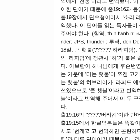
역에서 ‘천둥’이라고 번역했다. 이 
이한 단어기 때문에 출19:16과 
출19장에서 단수형이어서 ‘소리’
역했다. 이 단어를 읽는 독자들이
주어야 한다. (칠역, th.n fwnh.n; 라역,
nder; JPS, thunder ; 루역, den Do
18절. 큰 횃불(?????? 하라피딤)
인 ‘라피딤’에 정관사 ‘하’가 붙은 
다. 아브람이 하나님에게 후손번영
는 가운데 ‘타는 횃불’이 쪼갠 고기
는 횃불’의 히브리어가 ‘라피드 에
쓰였으므로 ‘큰 횃불’이라고 번역해 
불’이라고 번역해 주어서 이 두 
다.
출19:16의 ‘?????버라킴’이란 단
출19:15에서 한글역본들은 똑같이 
서도 ‘번개’라고 번역하면 곤란하다. 
킴’과 다른 단어이기 때문이다. ‘라