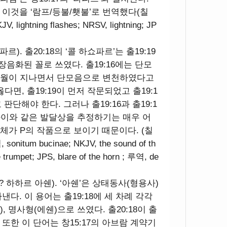
이것을 ‘람프/등불/횃불’로 번역했다(칠
, lightning flashes; NRSV, lightning; JP
쇼파르). 출20:18의 ‘콜 하쇼파르’는 출19:19
 장음화된 꼴로 쓰였다. 출19:16에는 단모
 세월이 지나면서 단모음으로 변천하였다고
면, 출19:19이 먼저 작문되었고 출19:1
 판단해야 한다. 그러나 출19:16과 출19:1
차이와 같은 발달상을 추정하기는 매우 어
자체가 P의 작품으로 보이기 때문이다. (칠
역, sonitum bucinae; NKJV, the sound of th
 trumpet; JPS, blare of the horn ; 루역, de
??? 하하르 아쉔). ‘아쉔’은 상태동사(형용사)
다. 이 용어는 출19:18에 세 차례 각각
, 명사형(에쉔)으로 쓰였다. 출20:18이 출
. 또한 이 단어는 창15:17의 아브람 계약기