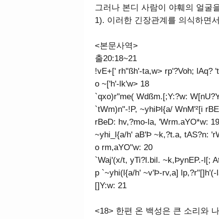
그러나 본디 사람이 야훼의 얼굴을 보
1). 이러한 긴장관계를 의식하면
<본문사역>
출20:18~21
!vE+[' rh"ßh'-ta,w> rp'?Voh; lAq? 
o ~['h'-lk'w> 18
`qxo)r"me( Wdßm.[;Y:?w: W[nU?Y"w
`tWm)n"-!P, ~yhiÞl{a/ WnM'²[i rB
rBeD: hv,?mo-la, 'Wrm.aYO*w: 1
~yhi_l{a/h' aB'Þ ~k,?t.a, tAS?n: 'r
o rm,aYO"w: 20
`Waj'(x/t, yTi?l.bil. ~k,ÞynEP.-l[;
p `~yhi(l{a/h' ~v'Þ-rv,a] lp,?r"[]
[]Y:w: 21
<18> 한편 온 백성은 큰 소리와