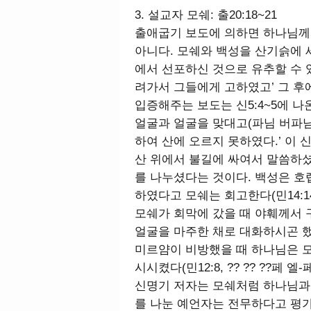
3. 설교자 모쉐: 출20:18~21
출애굽기 보도에 의하면 하나님께
아니다. 모쉐와 백성을 산기슭에
에서 선포하신 것으로 유추할 수 있
려가서 그들에게 고하였고’ 그 후
입증해주는 보도는 신5:4~5에 나
얼굴과 얼굴을 맞대고(파님 버파님, 
하여 산에 오르지 못하였다.’ 이
산 위에서 불길에 싸여서 말씀하
를 나누셨다는 것이다. 백성은 
하였다고 모쉐는 회고한다(민14:14,
모쉐가 회막에 갔을 때 야훼께서
얼굴을 마주한 채로 대화하시곤 했다(출3
미르얌이 비방했을 때 하나님은 
시시켰다(민12:8, ?? ?? ??페
신명기 저자는 모쉐처럼 하나님과 얼굴
를 나눈 예언자는 전무하다고 평