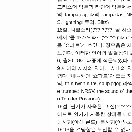
그리스어 역본과 라틴어 역본에서 
역, lampa,daj; 라역, lampadas; NKJV
S, lightning; 루역, Blitz)
18절. 나팔소리(??? ????, 콜 하
에서 ‘콜 하쇼오파르(?????)’라고
음 ‘쇼파르’가 쓰였다. 장모음은
보인다. 이러한 언어의 발달상이 옳다
6; 출20:18이 나중에 작문되었다고
9 사이의 저자의 차이나 시대의 
렵다. 왜냐하면 ‘쇼파르’란 요소 
역, th.n fwnh.n th/j sa,lpiggoj; 라
e trumpet; NRSV, the sound of the
n Ton der Posaune)
18절. 연기가 자욱한 그 산(??? 
이므로 연기가 자욱한 상태를 나타낸
동사형(아샨 쿨로), 분사형(아샤노)
19:18을 겨냥함은 부인할 수 없다