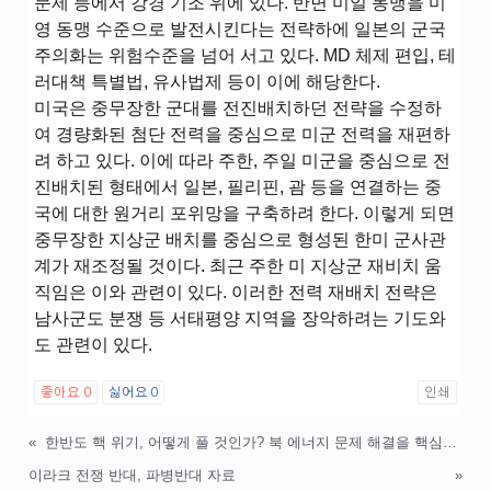
문제 등에서 강경 기조 위에 있다. 반면 미일 동맹을 미
영 동맹 수준으로 발전시킨다는 전략하에 일본의 군국
주의화는 위험수준을 넘어 서고 있다. MD 체제 편입, 테
러대책 특별법, 유사법제 등이 이에 해당한다.
미국은 중무장한 군대를 전진배치하던 전략을 수정하
여 경량화된 첨단 전력을 중심으로 미군 전력을 재편하
려 하고 있다. 이에 따라 주한, 주일 미군을 중심으로 전
진배치된 형태에서 일본, 필리핀, 괌 등을 연결하는 중
국에 대한 원거리 포위망을 구축하려 한다. 이렇게 되면
중무장한 지상군 배치를 중심으로 형성된 한미 군사관
계가 재조정될 것이다. 최근 주한 미 지상군 재비치 움
직임은 이와 관련이 있다. 이러한 전력 재배치 전략은
남사군도 분쟁 등 서태평양 지역을 장악하려는 기도와
도 관련이 있다.
좋아요
0
싫어요
0
인쇄
«
한반도 핵 위기, 어떻게 풀 것인가? 북 에너지 문제 해결을 핵심에 놓아야
이라크 전쟁 반대, 파병반대 자료
»