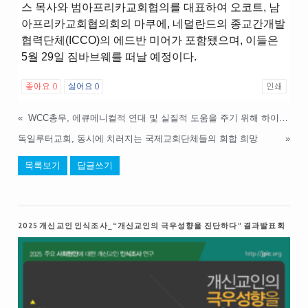
스 목사와 범아프리카교회협의를 대표하여 오코트, 남
아프리카교회협의회의 마쿠에, 네덜란드의 종교간개발
협력단체(ICCO)의 에드반 미어가 포함됐으며, 이들은
5월 29일 짐바브웨를 떠날 예정이다.
좋아요
0
싫어요
0
인쇄
«
WCC총무, 에큐메니컬적 연대 및 실질적 도움을 주기 위해 하이티 방문
독일루터교회, 동시에 치러지는 국제교회단체들의 회합 희망
»
목록보기
답글쓰기
2025 개신교인 인식조사_“개신교인의 극우성향을 진단하다” 결과발표회