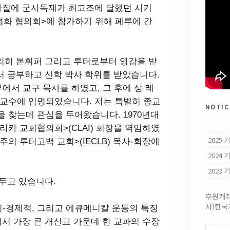
 브라질에 군사독재가 최고조에 달했던 시기
 평화 협의회>에 참가하기 위해 페루에 간
리히 본휘퍼 그리고 루터로부터 영감을 받
서 공부하고 신학 박사 학위를 받았습니다.
 남부에서 교구 목사를 하였고, 그 후에 상 레
교수에 임명되었습니다. 저는 특별히 종교
notic
찾는데 관심을 두어왔습니다. 1970년대
메리카 교회협의회>(CLAI) 회장을 역임하였
2025
주의 루터고백 교회>(IECLB) 목사-회장에
2024
2023
 두고 있습니다.
후원계좌:
사)한
-경제적, 그리고 에큐메니칼 운동의 특징
서 가장 큰 개신교 가운데 한 교파의 수장