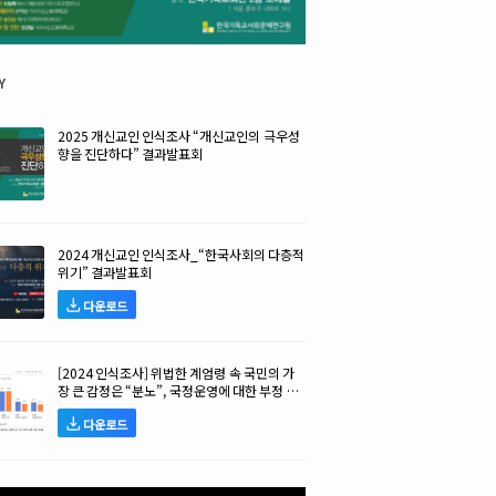
y
2025 개신교인 인식조사 “개신교인의 극우성
향을 진단하다” 결과발표회
2024 개신교인 인식조사_“한국사회의 다층적
위기” 결과발표회
다운로드
[2024 인식조사] 위법한 계엄령 속 국민의 가
장 큰 감정은 “분노”, 국정운영에 대한 부정 평
가 높아!
다운로드