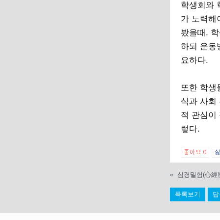
학생회와 
가 노력해
봤을때, 
하되 운동
요하다.
또한 학생
식과 사회
적 관심이
렇다.
좋아요
0
«
심경밀험(心經
목록보기
답