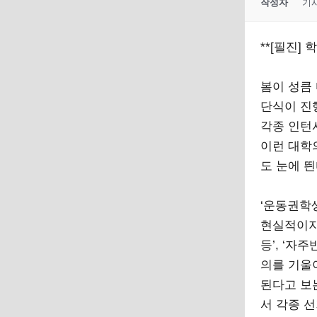
작성자
기
**[필진] 
봄이 성큼
단식이 진
각종 인턴
이런 대학
도 눈에 띈
‘운동권학
현실적이지 
등’, ‘자
의를 기울
된다고 보
서 각종 