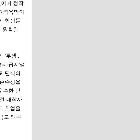
것이며 정작
 권력욕만이
와 학생들
이 원활한
‘투쟁’.
그리 곱지않
로 단식의
 순수성을
순수한 믿
 현 대학사
고 취업을
)도 왜곡