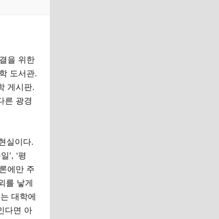
동결을 위한
학 도서관.
학 게시판.
다른 광경
현실이다.
’, ‘평
담론에만 주
소외를 낳게
우는 대학에
인다면 아