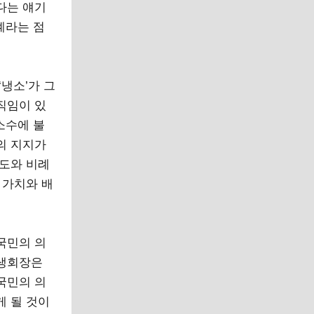
다는 얘기
계라는 점
냉소’가 그
직임이 있
소수에 불
의 지지가
여도와 비례
 가치와 배
국민의 의
학생회장은
국민의 의
게 될 것이