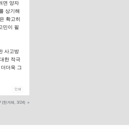
려면 양자
를 상기해
선은 확고히
고민이 필
한 사고방
 대한 적극
 더더욱 그
인쇄
(한겨레, 3/24)
»