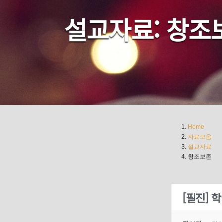
설교자료: 창조
Home
자료모음
설교자료
창조보존
[필진] 학