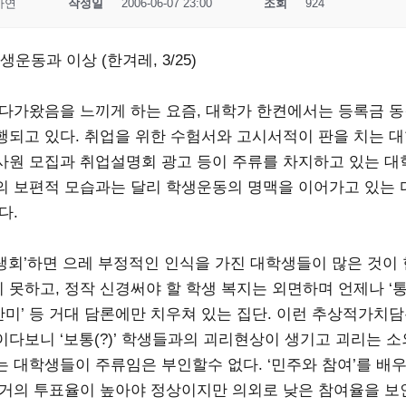
사연
작성일
2006-06-07 23:00
조회
924
학생운동과 이상 (한겨레, 3/25)
 다가왔음을 느끼게 하는 요즘, 대학가 한켠에서는 등록금 
행되고 있다. 취업을 위한 수험서와 고시서적이 판을 치는 대
사원 모집과 취업설명회 광고 등이 주류를 차지하고 있는 대
의 보편적 모습과는 달리 학생운동의 명맥을 이어가고 있는 
다.
생회’하면 으레 부정적인 인식을 가진 대학생들이 많은 것이 
못하고, 정작 신경써야 할 학생 복지는 외면하며 언제나 ‘통일
주반미’ 등 거대 담론에만 치우쳐 있는 집단. 이런 추상적가치
이다보니 ‘보통(?)’ 학생들과의 괴리현상이 생기고 괴리는 
는 대학생들이 주류임은 부인할수 없다. ‘민주와 참여’를 배
선거의 투표율이 높아야 정상이지만 의외로 낮은 참여율을 보