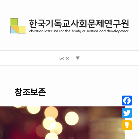
Go to…
창조보존
Facebo
Twitter
Kakao