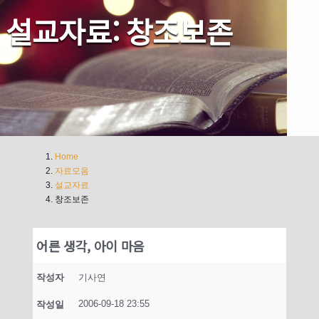
설교자료: 창조보존
Home
자료모음
설교자료
창조보존
어른 생각, 아이 마음
작성자
기사연
2006-09-18 23:55
작성일